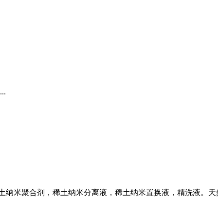
.
土纳米聚合剂，稀土纳米分离液，稀土纳米置换液，精洗液。天