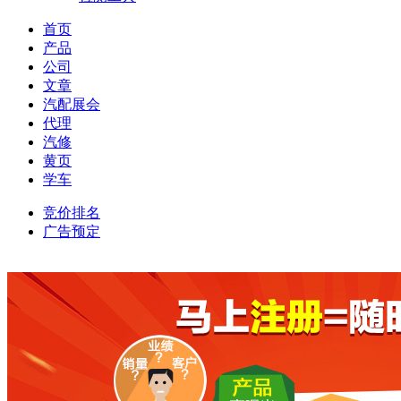
首页
产品
公司
文章
汽配展会
代理
汽修
黄页
学车
竞价排名
广告预定