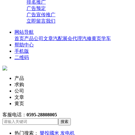
排名推广
广告预定
广告宣传推广
立即留言我们
网站导航
首页
产品
公司
文章
汽配展会
代理
汽修
黄页
学车
帮助中心
手机版
二维码
产品
求购
公司
文章
黄页
客服电话：
0595-28808005
搜索
热门搜索：
樂投國米
发电机