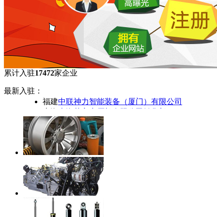
累计入驻
17472
家企业
福建
厦门奔达可汽车维修用具股份有限公司
最新入驻：
福建
didiche.cn
福建
中联神力智能装备（厦门）有限公司
上海
上海苏宁空压机有限公司销售部
山东
潍柴控股集团有限公司
上海
上海依搏罗流体控制阀门有限公司
山西
故城县旺源水泵厂
广东
广州市庆军电脑有限公司佛山分公司
浙江
金华市婺城区德盛汽配门市部
浙江
余姚市芮联汽车配件厂
广东
广州荣鑫汽配有限公司
广东
兴发汽配有限公司
天津
天津市汇凯机电设备贸易有限公司
广东
广东南方汽配有限公司