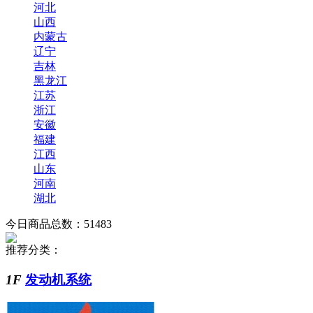
河北
山西
内蒙古
辽宁
吉林
黑龙江
江苏
浙江
安徽
福建
江西
山东
河南
湖北
今日商品总数：
51483
推荐分类：
1F
发动机系统