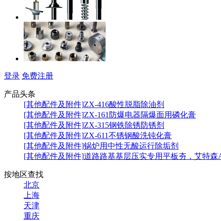
广东
佛山市稳丰金属制品有限公司
登录
免费注册
产品头条
[其他配件及附件]
ZX-416酸性脱脂除油剂
[其他配件及附件]
ZX-161防爆电器隔爆面用磷化膏
[其他配件及附件]
ZX-315钢铁除锈防锈剂
[其他配件及附件]
ZX-611不锈钢酸洗钝化膏
[其他配件及附件]
锅炉用中性无酸运行除垢剂
[其他配件及附件]
道路路基基层压实专用平板夯，艾特森A
按地区查找
北京
上海
天津
重庆