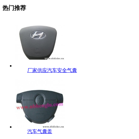
热门推荐
厂家供应汽车安全气囊
汽车气囊盖