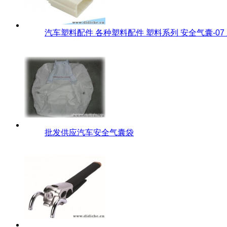
汽车塑料配件 各种塑料配件 塑料系列 安全气囊-07
批发供应汽车安全气囊袋