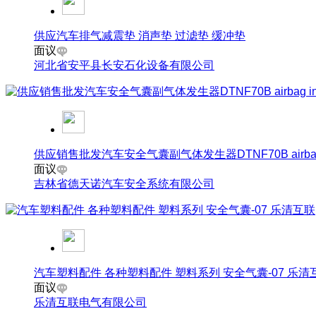
供应汽车排气减震垫 消声垫 过滤垫 缓冲垫
面议
河北省安平县长安石化设备有限公司
供应销售批发汽车安全气囊副气体发生器DTNF70B airbag in
面议
吉林省德天诺汽车安全系统有限公司
汽车塑料配件 各种塑料配件 塑料系列 安全气囊-07 乐清
面议
乐清互联电气有限公司